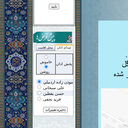
صدای اذان
محل اقامت
خاموش
پخش اذان
روشن
موذن زاده اردبيلي
علی سبحانی
حسن یقطین
فرید نجفی