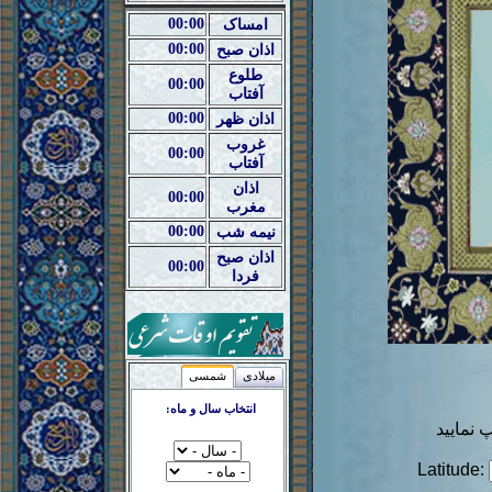
00:00
امساک
00:00
اذان صبح
طلوع
00:00
آفتاب
00:00
اذان ظهر
غروب
00:00
آفتاب
اذان
00:00
مغرب
00:00
نیمه شب
اذان صبح
00:00
فردا
میلادی
شمسی
انتخاب سال و ماه:
نمایید
Latitude: