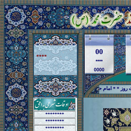
00
****
****
0000
********
********
********