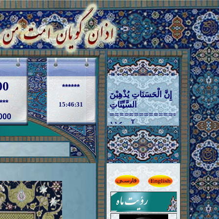
00
إِنَّ الْحَسَنَاتِ یُذْهِبْنَ
******
السَّیِّئَاتِ
***
15:46:32
====================
سوره هود آیه ١١٤
000
====================
قطعا نیکیها بدی ها
را از بین می برند