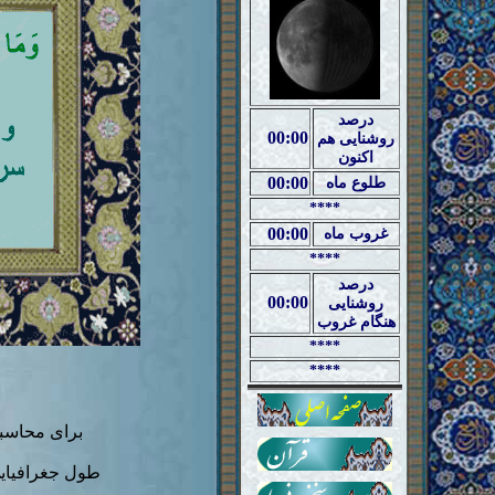
درصد
00:00
روشنایی هم
اکنون
00:00
طلوع ماه
****
00:00
غروب ماه
****
درصد
00:00
روشنایی
هنگام غروب
****
****
برای محاسب
طول جغرافیای