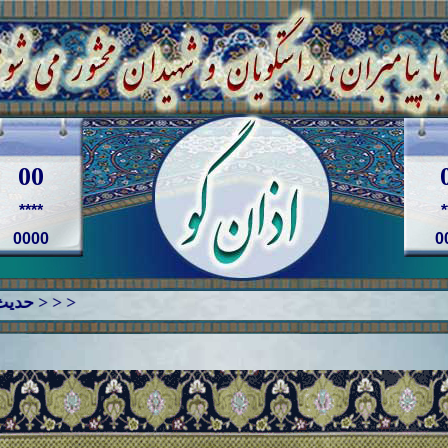
00
****
*
0000
0
< < < حدیث روز * * امام حسين (ع) می فرمایند * * لا يَكمُلُ العَقلُ اِلاّ بِاتِّباعِ الحَقِّ * * عقل، جز با پيروی از حق، كامل نمی‏ شود * * اعلام الدين، ص 298 > > >